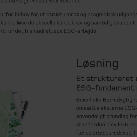
oldsmæssigt ressourcekrævende
derfor behov for et struktureret og pragmatisk udgang
 kunne løse de aktuelle kundekrav og samtidig skabe et
t for det fremadrettede ESG-arbejde.
Løsning
Et struktureret
ESG‑fundament
Beierholm Bæredygtighe
omsætte eksterne ESG-kr
anvendeligt grundlag fo
standarden blev ESG-rap
fælles arbejdsredskab, h