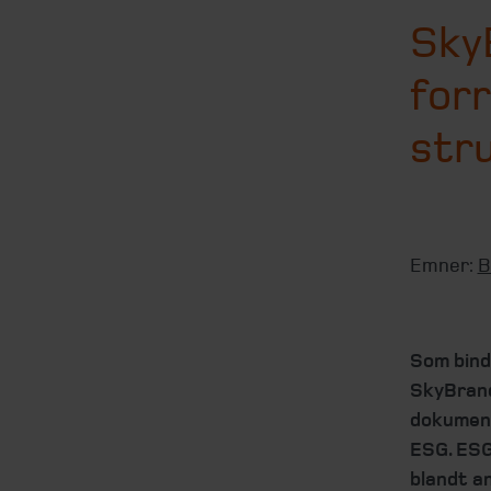
Sky
for
str
Emner:
B
Som bind
SkyBrands
dokument
ESG. ESG
blandt an