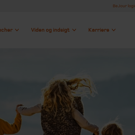
BeJour logi
ncher
Viden og indsigt
Karriere