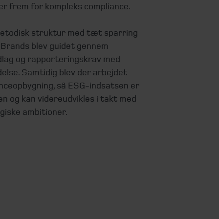
ger frem for kompleks compliance.
etodisk struktur med tæt sparring
kyBrands blev guidet gennem
dlag og rapporteringskrav med
else. Samtidig blev der arbejdet
ceopbygning, så ESG-indsatsen er
en og kan videreudvikles i takt med
giske ambitioner.