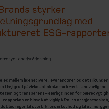
Brands styrker
retningsgrundlag med
uktureret ESG-rapporte
æredygtighedsrådgivning
eled mellem licensgivere, leverandører og detailkunder 
 i høj grad påvirket af eksterne krav til ansvarlighed,
ation og transparens – særligt inden for bæredygtigh
-rapporten er blevet et vigtigt fælles arbejdsredskab,
det bidrager til overblik, ensartethed og til at muliggø