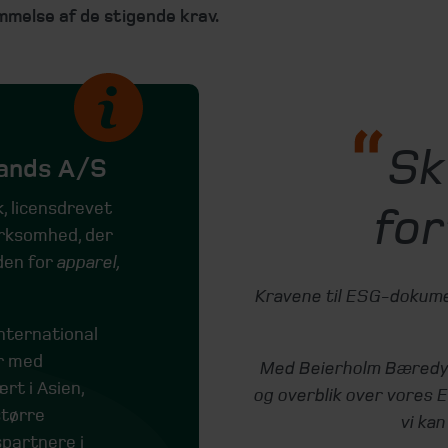
melse af de stigende krav.
Sk
ands A/S
, licensdrevet
for
irksomhed, der
den for
apparel,
Kravene til ESG-dokume
nternational
r med
Med Beierholm Bæredygt
t i Asien,
og overblik over vores 
større
vi ka
partnere i