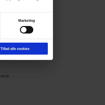
under
Marketing
f
evet
ata,
Tillad alle cookies
hold og
ntielt
.
ikæde