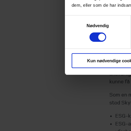
Mål
dem, eller som de har indsaml
Samtykkevalg
Stige
Nødvendig
og pa
Efterspø
SkyBrand
mere omfa
Kun nødvendige cook
struktur 
ansvarlig
kunne få
Som en m
stod Sky
ESG-kr
ESG-ar