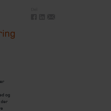
Del
ring
er
ed og
 der
re