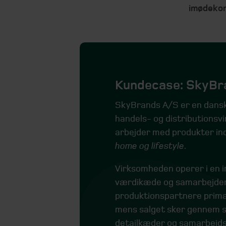
imødekom
Kundecase: SkyBr
SkyBrands A/S er en dansk
handels- og distributionsv
arbejder med produkter in
home og lifestyle
.
Virksomheden operer i en i
værdikæde og samarbejde
produktionspartnere primær
mens salget sker gennem 
detailkæder og samarbejds