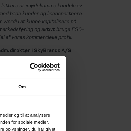
 lettere at imødekomme kundekrav
 med både kunder og licenspartnere.
r værdi i at kunne kapitalisere på
arkedsføring og aktivt bruge ESG-
l af vores kommercielle profil.
adm. direktør i SkyBrands A/S
Om
 medier og til at analysere
nden for sociale medier,
e oplysninger, du har givet