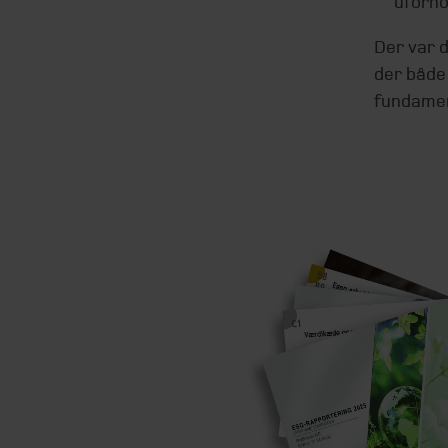
uforh
Der var 
der både
fundamen