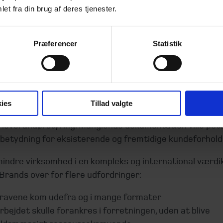
sætning
et fra din brug af deres tjenester.
nde og fragmenterede ESG‑krav fra k
Præferencer
Statistik
rtnere
rgslen efter ESG-dokumentation er i høj grad drevet a
s’ større kunder og licenspartnere. Kravene er både bl
ttende og mere konkrete og stiller forventninger til d
ies
Tillad valgte
og dokumenteret indsats på tværs af klima, sociale for
 leverandørstyring. Manglende dokumentation ville pote
 betydning for eksisterende og fremtidige kundeforhold
indre virksomhed i en kompleks og international værd
Brands over for flere udfordringer:
avene kom udefra og i mange formater
bejdet skulle forankres i forretningen, uden at blive