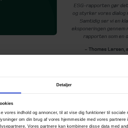
ESG-rapporten gør det
og styrker vores dialog
Samtidig ser vi en kla
eksponeringen gennem m
rapporten som en de
- Thomas Larsen, 
Skal vi også hjælpe dig?
Detaljer
ookies
se vores indhold og annoncer, til at vise dig funktioner til sociale
oplysninger om din brug af vores hjemmeside med vores partnere i
ysepartnere. Vores partnere kan kombinere disse data med andr