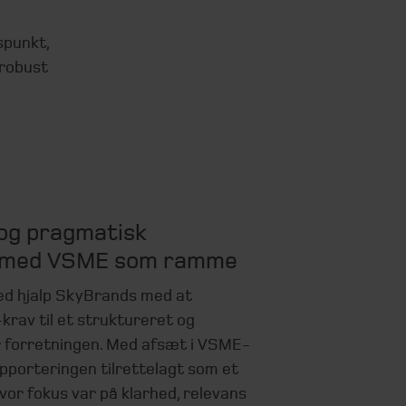
spunkt,
 robust
 og pragmatisk
 med VSME som ramme
d hjalp SkyBrands med at
av til et struktureret og
r forretningen. Med afsæt i VSME-
porteringen tilrettelagt som et
vor fokus var på klarhed, relevans