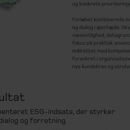
og konkrete prioriterin
Forløbet kombinerede m
og dialog i øjenhøjde. S
væsentlighed, datagrun
fokus på praktisk anvend
målrettet med kompeten
forankret i organisation
nye kundekrav og strate
ultat
enteret ESG‑indsats, der styrker
ialog og forretning