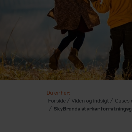
Du er her:
Forside
Viden og indsigt
Cases o
SkyBrands styrker forretnings