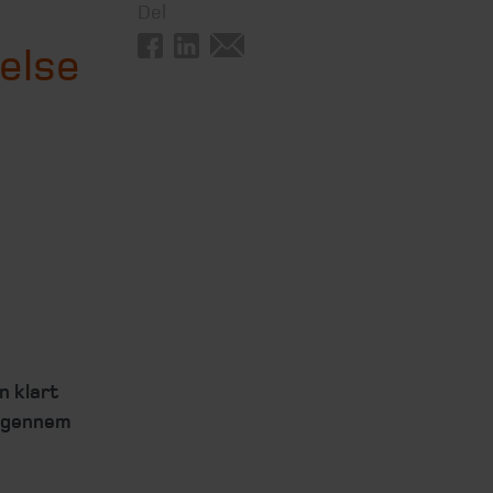
i
Del
else
n klart
er gennem