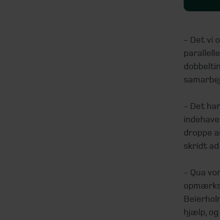
- Det vi 
parallell
dobbeltin
samarbej
- Det har
indehaver
droppe am
skridt a
- Qua vo
opmærkso
Beierhol
hjælp, og