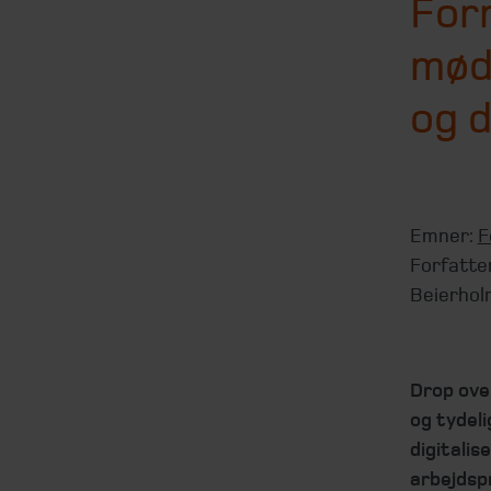
Forr
mød
og 
Emner:
F
Forfatte
Beierhol
Drop ove
og tydeli
digitali
arbejdsp