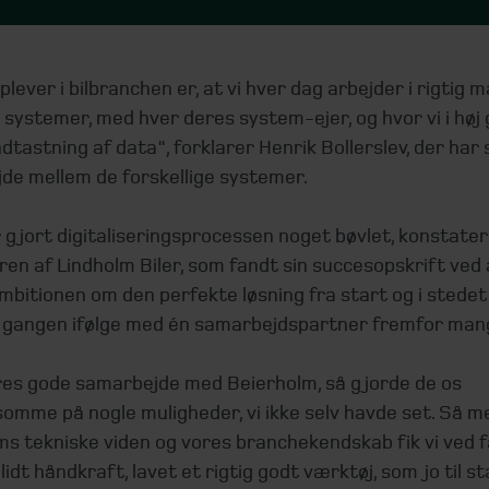
oplever i bilbranchen er, at vi hver dag arbejder i rigtig 
e systemer, med hver deres system-ejer, og hvor vi i høj
dtastning af data", forklarer Henrik Bollerslev, der har
de mellem de forskellige systemer.
 gjort digitaliseringsprocessen noget bøvlet, konstate
en af Lindholm Biler, som fandt sin succesopskrift ved 
bitionen om den perfekte løsning fra start og i stedet
d gangen ifølge med én samarbejdspartner fremfor man
res gode samarbejde med Beierholm, så gjorde de os
mme på nogle muligheder, vi ikke selv havde set. Så m
ms tekniske viden og vores branchekendskab fik vi ved f
 lidt håndkraft, lavet et rigtig godt værktøj, som jo til s