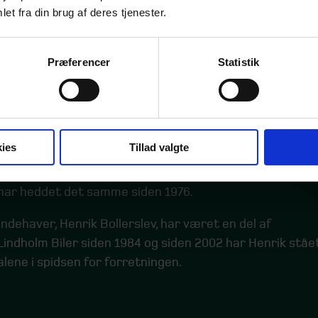
et fra din brug af deres tjenester.
Præferencer
Statistik
Lindholm Biler
Lindholm Biler forhandler nyere brugte biler (0-4 år) og
ies
Tillad valgte
har afdelinger i Aarhus og Fredericia, mens
hovedforretningen er placeret i Viborg, hvor adressen
har heddet det samme siden 1976.
Indehaver, Henrik Bollerslev, har været en del af
Lindholm Biler siden 1984 og siden 2002 har Henrik ståe
alene i spidsen for forretningen.