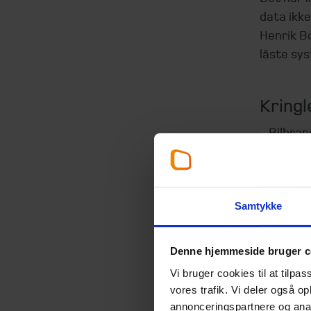
data ikk
Henrik Bo
låste sys
Kringl
- Bilbra
forretni
Bollersle
Omverdene
Samtykke
forretnin
hverdag, 
Denne hjemmeside bruger c
forekomm
Vi bruger cookies til at tilpas
Bollersl
vores trafik. Vi deler også 
optimere
annonceringspartnere og anal