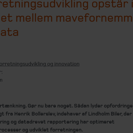
etningsudvikling opstår 
et mellem mavefornemm
data
orretningsudvikling og innovation
r:
m
rtænkning. Gør nu bare noget. Sådan lyder opfordringe
gt fra Henrik Bollerslev, indehaver af Lindholm Biler, d
sering og datadrevet rapportering har optimeret
rocesser og udviklet forretningen.