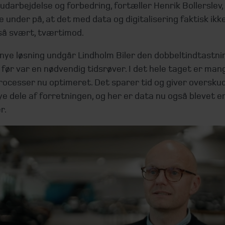
udarbejdelse og forbedring, fortæller Henrik Bollerslev,
e under på, at det med data og digitalisering faktisk ik
så svært, tværtimod.
nye løsning undgår Lindholm Biler den dobbeltindtastni
 før var en nødvendig tidsrøver. I det hele taget er man
ocesser nu optimeret. Det sparer tid og giver overskud 
ye dele af forretningen, og her er data nu også blevet en
r.