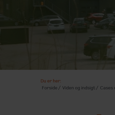
Du er her:
Forside
Viden og indsigt
Cases o