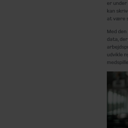
er under 
kan skriv
at være 
Med den 
data, der
arbejdspr
udvikle n
medspille