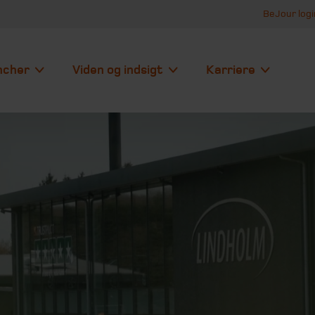
BeJour logi
ncher
Viden og indsigt
Karriere