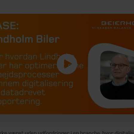
kke været uden udfordringer i en branche, hvor digitalis