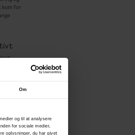
 kom for
mange
tivt
iver
Om
travl
isering
 Henrik
 medier og til at analysere
å at
nden for sociale medier,
e oplysninger, du har givet