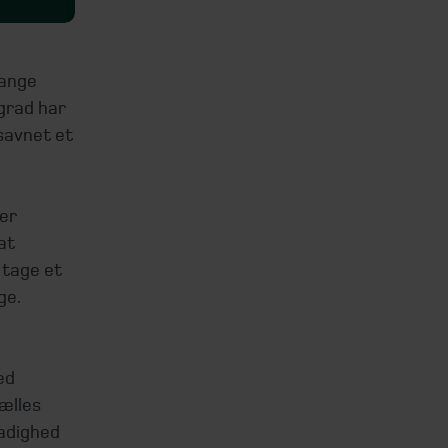
mange
 grad har
 savnet et
rer
at
 tage et
ge.
ed
ælles
tadighed