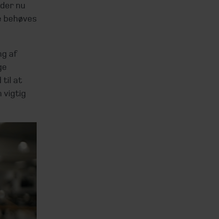
 der nu
ke behøves
ng af
ge
til at
 vigtig