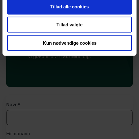
Tillad alle cookies
Vi står altid klar til en indledende og
afklarende dialog om din situation
og dine behov.
Tillad valgte
Kontakt os for en uforpligtende
Kun nødvendige cookies
snak.
Vi glæder os til at møde dig
.
Navn
Firmanavn