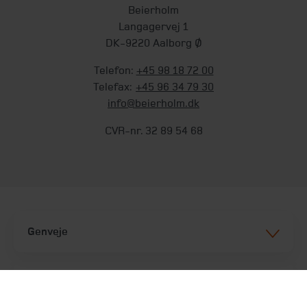
Beierholm
Langagervej 1
DK-9220 Aalborg Ø
Telefon:
+45 98 18 72 00
Telefax:
+45 96 34 79 30
info@beierholm.dk
CVR-nr. 32 89 54 68
Genveje
Services