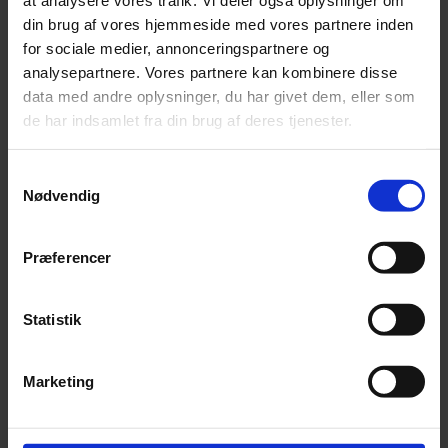
at analysere vores trafik. Vi deler også oplysninger om
virksomhedens samlede forretningsmål.
din brug af vores hjemmeside med vores partnere inden
for sociale medier, annonceringspartnere og
analysepartnere. Vores partnere kan kombinere disse
Bemærk, at denne kundecase er blevet til i regi af Sutainable Business
data med andre oplysninger, du har givet dem, eller som
Solutionens, som i januar 2025 blev en del af Beierholm Bæredygtighed.
de har indsamlet fra din brug af deres tjenester.
Samtykkevalg
Nødvendig
Præferencer
Vi kan også hjælpe dig
Statistik
Vil du vide mere om, hvordan vi kan
hjælpe dig fra projekt til praksis
Marketing
indenfor bæredygtighed, og hvilke
muligheder for ESG-rådgivning og
sparring, vi tilbyder?