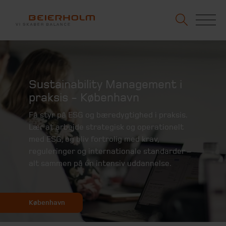
Sustainability Management i
praksis - København
Få styr på ESG og bæredygtighed i praksis.
Lær at arbejde strategisk og operationelt
med ESG, og bliv fortrolig med krav,
reguleringer og internationale standarder –
alt sammen på én intensiv uddannelse.
København