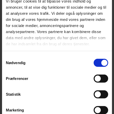
Vi bruger cookies til at tilpasse vores indhold og
Indsigt i hvordan man organiserer
annoncer, til at vise dig funktioner til sociale medier og til
bæredygtighedsarbejdet i virksomheden og kan lede
at analysere vores trafik. Vi deler også oplysninger om
en ESG-funktion
din brug af vores hjemmeside med vores partnere inden
Kendskab til aktuel lovgivning inden for
for sociale medier, annonceringspartnere og
bæredygtighed og hvordan den påvirker
analysepartnere. Vores partnere kan kombinere disse
organisationen og dens værdikæde
data med andre oplysninger, du har givet dem, eller som
Viden om de mest udbredte indsatsområder inden
de har indsamlet fra din brug af deres tjenester.
for bæredygtighed, som virksomheden bør arbejde
med
Samtykkevalg
Værktøjer til at prioritere og operationalisere
Nødvendig
arbejdet med bæredygtighed
Præferencer
Sådan forløber ”Sustainability Management i praksis”
Kurset består af 4 fysiske undervisningsdage (2
Statistik
moduler af 2 dage) samt et 3 timers online
opfølgningsmøde med cirka 14 dages mellemrum.
Marketing
Mellem modulerne udføres praksisnære opgaver, der