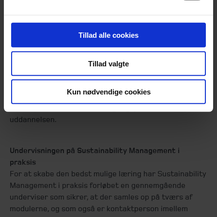
træner dig i at forstå og mestre din rolle samt anvende
uddannelsens faglige indhold i dit daglige arbejde med
ESG og bæredygtighed.
Tillad alle cookies
Igennem hele Kurset arbejdes der med hvordan du får
Tillad valgte
succes i din rolle i relation til ledelse, kultur-
forstærkning og kapabilitetsopbygning som samles i din
personlige "ESG-rygsæk".
Kun nødvendige cookies
VSME-standarden danner udgangspunkt for
uddannelsen.
Undervisningen på Sustainability Management i
praksis
For at skabe den bedst mulige læring har Sustainability
Management i praksis forløbet en gennemgående
underviser som sikrer, at der samles op på tværs af
modulerne, og som også er kontaktperson imellem