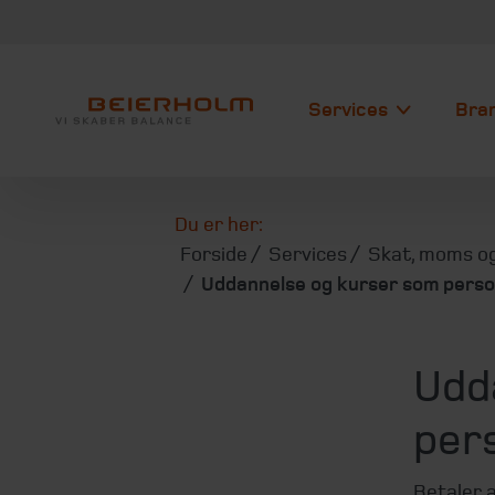
Services
Bra
Du er her:
Forside
Services
Skat, moms og
Uddannelse og kurser som pers
Udd
per
Betaler a