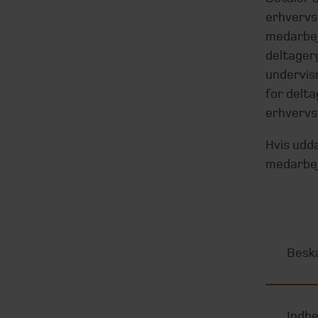
erhvervsr
medarbej
deltager
undervisn
for delta
erhvervs
Hvis udda
medarbejd
Besk
Indbe