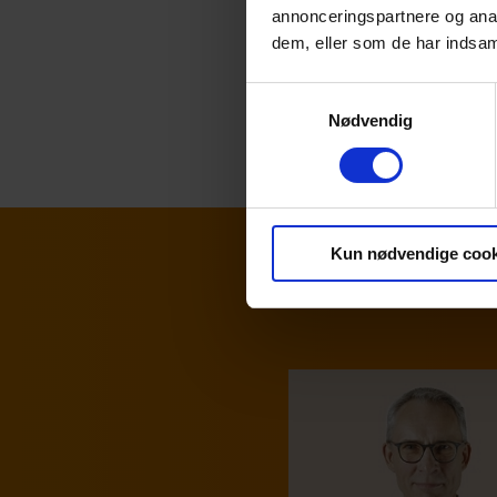
Publikati
annonceringspartnere og anal
generel v
dem, eller som de har indsaml
at
kontak
Samtykkevalg
Nødvendig
Kun nødvendige cook