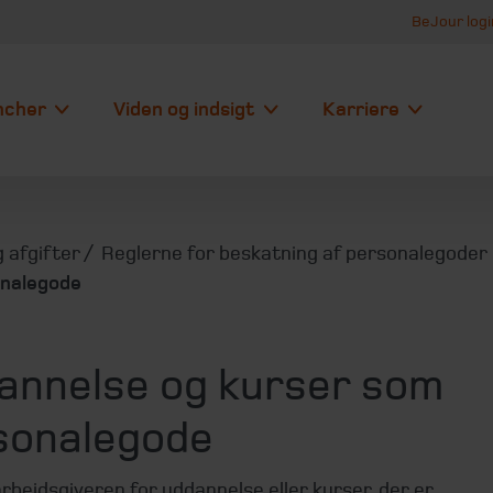
BeJour logi
ncher
Viden og indsigt
Karriere
 afgifter
Reglerne for beskatning af personalegoder
onalegode
annelse og kurser som
sonalegode
rbejdsgiveren for uddannelse eller kurser, der er