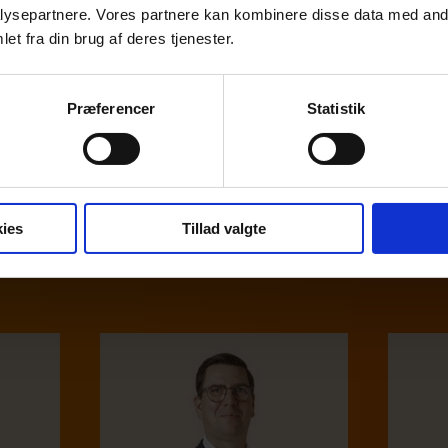
onen erstatter ikke rådgivning og skal alene betragtes
ysepartnere. Vores partnere kan kombinere disse data med andr
ejledning. Ved specifikke spørgsmål er du meget velkom
et fra din brug af deres tjenester.
te vores skatteafdeling
eller
din daglige revisor
.
Præferencer
Statistik
Tilbage til oversigten
Kontakt os
ies
Tillad valgte