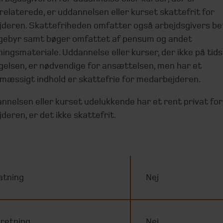
elaterede, er uddannelsen eller kurset skattefrit for
deren. Skattefriheden omfatter også arbejdsgivers bet
gebyr samt bøger omfattet af pensum og andet
ingsmateriale. Uddannelse eller kurser, der ikke på tid
gelsen, er nødvendige for ansættelsen, men har et
mæssigt indhold er skattefrie for medarbejderen.
nnelsen eller kurset udelukkende har et rent privat for
eren, er det ikke skattefrit.
atning
Nej
retning
Nej