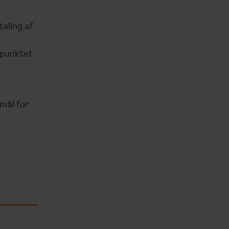
aling af
spunktet
mål for