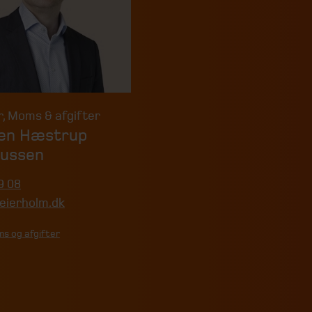
r
,
Moms & afgifter
en Hæstrup
ussen
9 08
ierholm.dk
s og afgifter