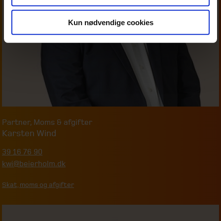
Kun nødvendige cookies
Partner
,
Moms & afgifter
Karsten Wind
39 16 76 90
kwi@beierholm.dk
Skat, moms og afgifter