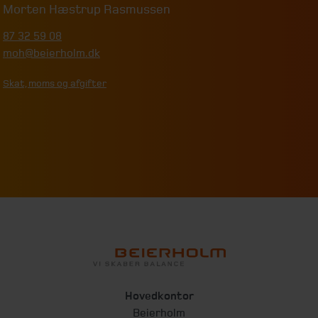
Morten Hæstrup Rasmussen
87 32 59 08
moh@beierholm.dk
Skat, moms og afgifter
Hovedkontor
Beierholm