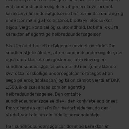
ved sundhedsundersøgelser af generel overordnet
karakter, når undersøgelserne har et mindre omfang og
omfatter måling af kolesterol, blodtryk, blodsukker,
højde, vægt, kondital og kulilteindhold. Det må IKKE få
karakter af egentlige helbredsundersøgelser.
Skatterådet har efterfølgende udvidet området for
sundhedstjek således, at en sundhedsundersøgelse, der
også omfatter et spørgeskema, interview og en
sundhedsundersøgelse på op til 30 min. (omfattende
syv-otte forskellige undersøgelser foretaget af en
læge på arbejdspladsen) og til en samlet værdi af DKK
1.500, ikke skal anses som en egentlig
helbredsundersøgelse. Den omtalte
sundhedsundersøgelse blev i den konkrete sag anset
for værende skattefri for medarbejderen, da der i
stedet var tale om almindelig personalepleje.
Har sundhedsundersøgelser derimod karakter af