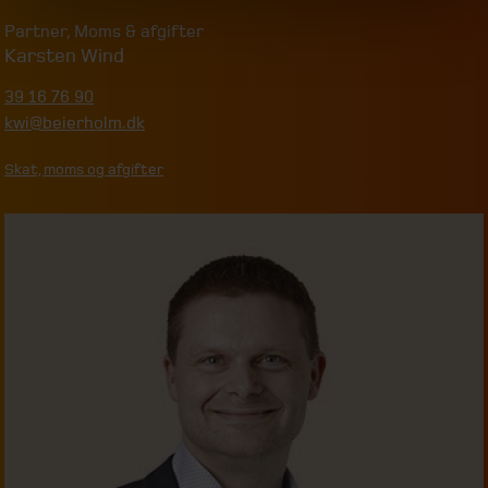
Partner
,
Moms & afgifter
Karsten Wind
39 16 76 90
kwi@beierholm.dk
Skat, moms og afgifter