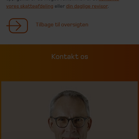
vores skatteafdeling
eller
din daglige revisor
.
Tilbage til oversigten
Kontakt os