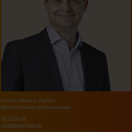
Partner
,
Moms & afgifter
Morten Hæstrup Rasmussen
87 32 59 08
moh@beierholm.dk