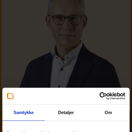
Samtykke
Detaljer
Om
Partner
,
Personskat
Finn Madsen