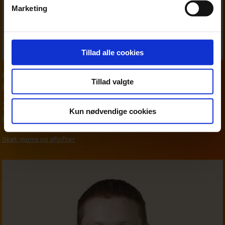
Marketing
Tillad alle cookies
Partner
,
Moms & afgifter
Tillad valgte
Karsten Wind
39 16 76 90
Kun nødvendige cookies
kwi@beierholm.dk
Skat, moms og afgifter