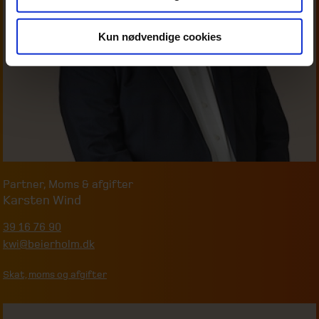
Kun nødvendige cookies
Partner
,
Moms & afgifter
Karsten Wind
39 16 76 90
kwi@beierholm.dk
Skat, moms og afgifter