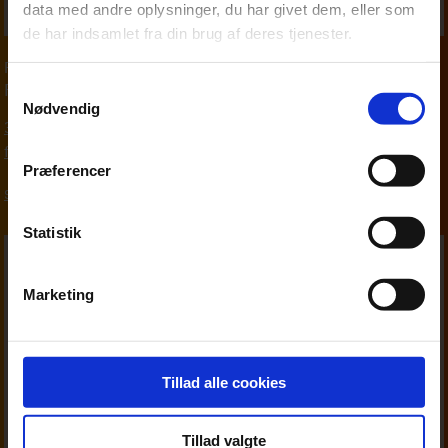
data med andre oplysninger, du har givet dem, eller som
de har indsamlet fra din brug af deres tjenester.
Partner
,
Personskat
Samtykkevalg
Finn Madsen
Nødvendig
33 18 13 29
fim@beierholm.dk
Præferencer
Skat, moms og afgifter
Statistik
Marketing
Tillad alle cookies
Tillad valgte