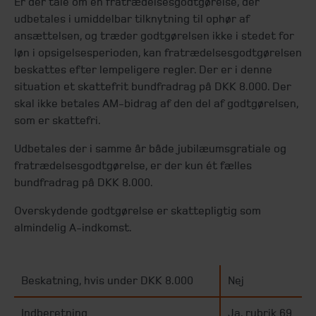
Er der tale om en fratrædelsesgodtgørelse, der
udbetales i umiddelbar tilknytning til ophør af
ansættelsen, og træder godtgørelsen ikke i stedet for
løn i opsigelsesperioden, kan fratrædelsesgodtgørelsen
beskattes efter lempeligere regler. Der er i denne
situation et skattefrit bundfradrag på DKK 8.000. Der
skal ikke betales AM-bidrag af den del af godtgørelsen,
som er skattefri.
Udbetales der i samme år både jubilæumsgratiale og
fratrædelsesgodtgørelse, er der kun ét fælles
bundfradrag på DKK 8.000.
Overskydende godtgørelse er skattepligtig som
almindelig A-indkomst.
Beskatning, hvis under DKK 8.000
Nej
Indberetning
Ja, rubrik 69