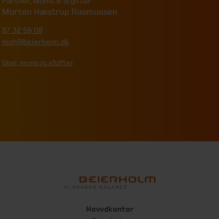
Partner
,
Moms & afgifter
Morten Hæstrup Rasmussen
87 32 59 08
moh@beierholm.dk
Skat, moms og afgifter
Hovedkontor