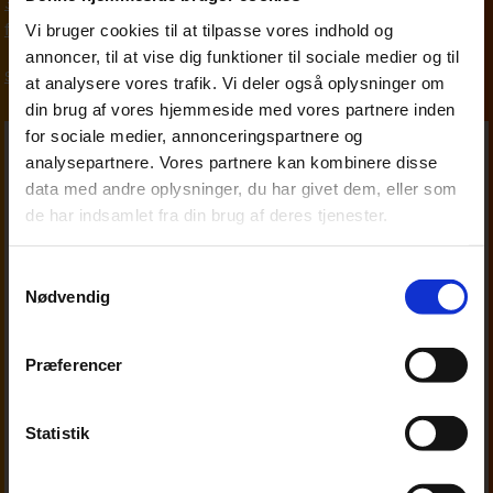
33 18 13 29
fim@beierholm.dk
Vi bruger cookies til at tilpasse vores indhold og
annoncer, til at vise dig funktioner til sociale medier og til
Skat, moms og afgifter
at analysere vores trafik. Vi deler også oplysninger om
din brug af vores hjemmeside med vores partnere inden
for sociale medier, annonceringspartnere og
analysepartnere. Vores partnere kan kombinere disse
data med andre oplysninger, du har givet dem, eller som
de har indsamlet fra din brug af deres tjenester.
Samtykkevalg
Nødvendig
Præferencer
Statistik