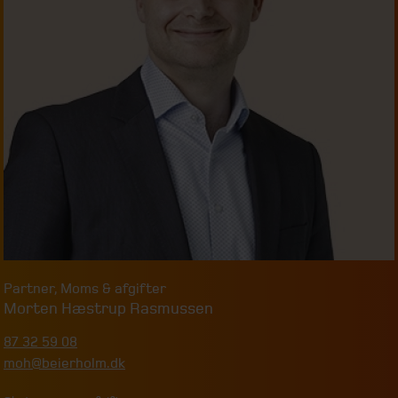
Partner
,
Moms & afgifter
Morten Hæstrup Rasmussen
87 32 59 08
moh@beierholm.dk