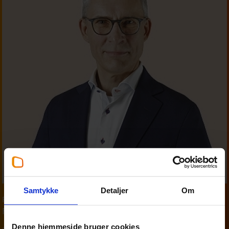
Samtykke
Detaljer
Om
Partner
,
Personskat
Finn Madsen
Denne hjemmeside bruger cookies