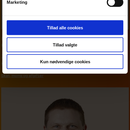
Marketing
Tillad alle cookies
Partner
,
Moms & afgifter
Tillad valgte
Karsten Wind
39 16 76 90
Kun nødvendige cookies
kwi@beierholm.dk
Skat, moms og afgifter