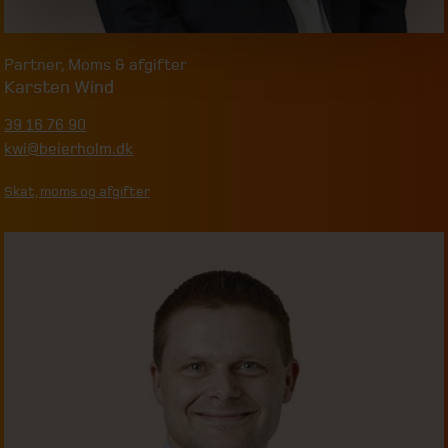
Partner
,
Moms & afgifter
Karsten Wind
39 16 76 90
kwi@beierholm.dk
Skat, moms og afgifter