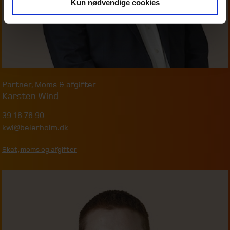
Kun nødvendige cookies
Partner
,
Moms & afgifter
Karsten Wind
39 16 76 90
kwi@beierholm.dk
Skat, moms og afgifter