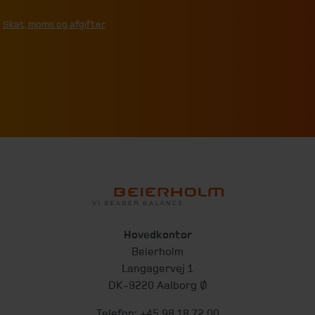
Skat, moms og afgifter
Hovedkontor
Beierholm
Langagervej 1
DK-9220 Aalborg Ø
Telefon:
+45 98 18 72 00