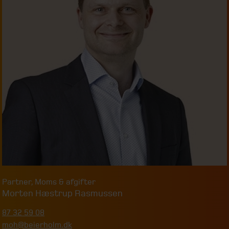
Partner
,
Moms & afgifter
Morten Hæstrup Rasmussen
87 32 59 08
moh@beierholm.dk