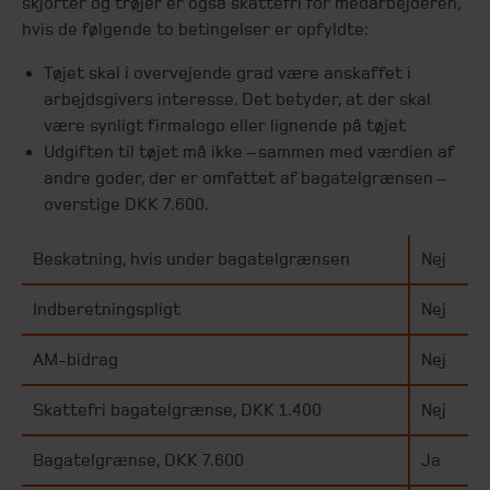
skjorter og trøjer er også skattefri for medarbejderen,
hvis de følgende to betingelser er opfyldte:
Tøjet skal i overvejende grad være anskaffet i
arbejdsgivers interesse. Det betyder, at der skal
være synligt firmalogo eller lignende på tøjet
Udgiften til tøjet må ikke – sammen med værdien af
andre goder, der er omfattet af bagatelgrænsen –
overstige DKK 7.600.
Beskatning, hvis under bagatelgrænsen
Nej
Indberetningspligt
Nej
AM-bidrag
Nej
Skattefri bagatelgrænse, DKK 1.400
Nej
Bagatelgrænse, DKK 7.600
Ja