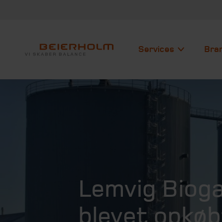
Services
Bra
Lemvig Biog
blevet opkøb