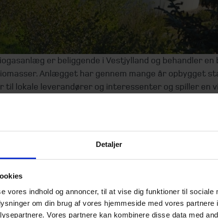
iogasanlæg er beliggende i Vestjylland og behandler en
 biomasser. Anlægget har gennem mange år opbygget s
r til lokale leverandører og interessenter og spiller en vi
ionale produktion af vedvarende energi.
 er en specialiseret biogasplatform med fokus på opkøb
ling af biogasanlæg i udvalgte europæiske markeder. Pl
Detaljer
 af Palisade Real Assets og bygger på mere end 20 års 
 biogassektoren samt en portefølje af biogasanlæg i
annien.
ookies
se vores indhold og annoncer, til at vise dig funktioner til sociale
oplysninger om din brug af vores hjemmeside med vores partnere i
ysepartnere. Vores partnere kan kombinere disse data med andr