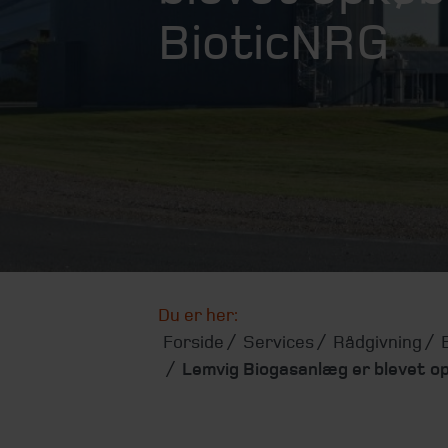
BioticNRG
Du er her:
Forside
Services
Rådgivning
Lemvig Biogasanlæg er blevet o