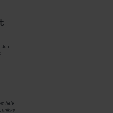
t
i den
t
.
em hele
, unikke