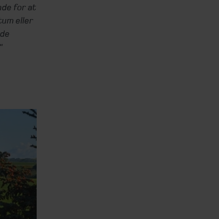
de for at
tum eller
ede
"