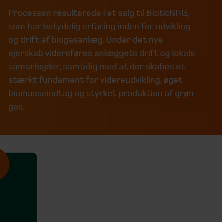
Processen resulterede i et salg til BioticNRG,
som har betydelig erfaring inden for udvikling
og drift af biogasanlæg. Under det nye
ejerskab videreføres anlæggets drift og lokale
samarbejder, samtidig med at der skabes et
stærkt fundament for videreudvikling, øget
biomasseindtag og styrket produktion af grøn
gas.