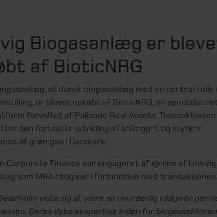
vig Biogasanlæg er bleve
øbt af BioticNRG
iogasanlæg, et dansk biogasanlæg med en central rolle 
stilling, er blevet opkøbt af BioticNRG, en specialisere
tform forvaltet af Palisade Real Assets. Transaktionen
tter den fortsatte udvikling af anlægget og styrker
onen af grøn gas i Danmark.
m Corporate Finance var engageret af ejerne af Lemvig
læg som M&A rådgiver i forbindelse med transaktionen
Beierholm viste sig at være en uvurderlig rådgiver genn
cessen. Deres dybe ekspertise inden for biogassektoren