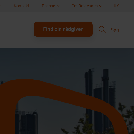
n
Kontakt
Presse
Om Beierholm
UK
Find din rådgiver
Søg