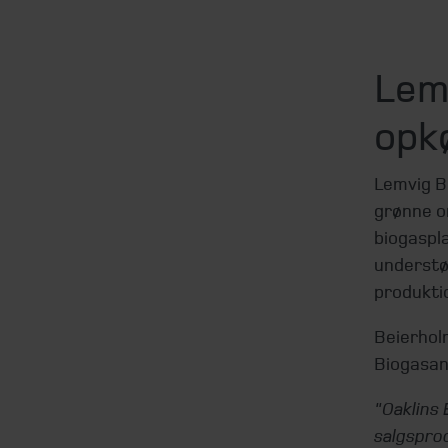
Lem
opk
Lemvig B
grønne om
biogaspla
understø
produkti
Beierhol
Biogasan
"Oaklins 
salgspro