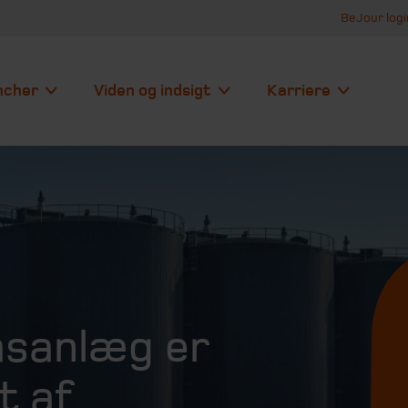
BeJour logi
ncher
Viden og indsigt
Karriere
asanlæg er
t af