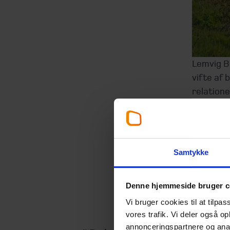
Lemvig B
vifte af
relatione
i den reg
BioticNRG
og udvik
Samtykke
forvaltes
inden for
Storbrit
Denne hjemmeside bruger c
Vi bruger cookies til at tilpas
vores trafik. Vi deler også 
annonceringspartnere og anal