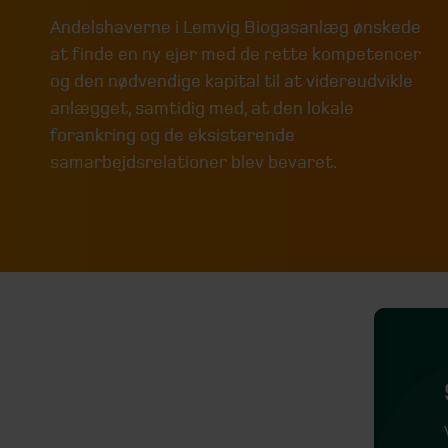
Andelshaverne i Lemvig Biogasanlæg ønskede
at finde en ny ejer med de rette kompetencer
og den nødvendige kapital til at videreudvikle
anlægget, samtidig med, at den lokale
forankring og de eksisterende
samarbejdsrelationer blev bevaret.