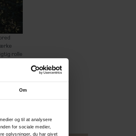
 bred
tærke
gtig rolle
, drift
atformen
Om
erfaring
 medier og til at analysere
nden for sociale medier,
e oplysninger, du har givet