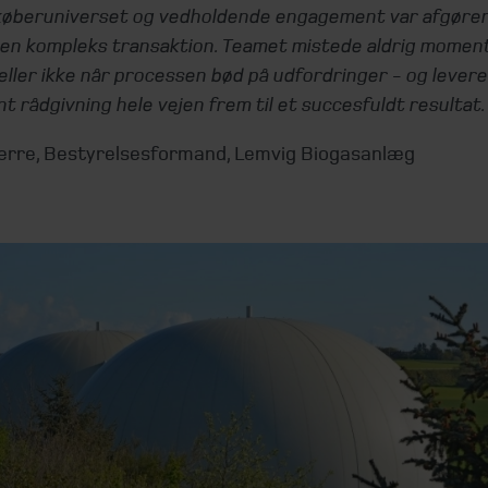
i køberuniverset og vedholdende engagement var afgøren
 en kompleks transaktion. Teamet mistede aldrig momen
eller ikke når processen bød på udfordringer - og lever
 rådgivning hele vejen frem til et succesfuldt resultat.
Bjerre, Bestyrelsesformand, Lemvig Biogasanlæg