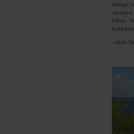
indsigt 
navigere
fokus - h
kompetent
– Niels 