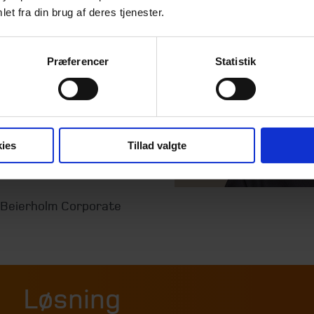
anlæg afspejler
et fra din brug af deres tjenester.
 attraktivitet i
 vores løbende
Præferencer
Statistik
er på tværs af
ierholm opbygget
arkedsdynamikker
t gør os i stand
ies
Tillad valgte
ltater for vores
– Beierholm Corporate
Løsning