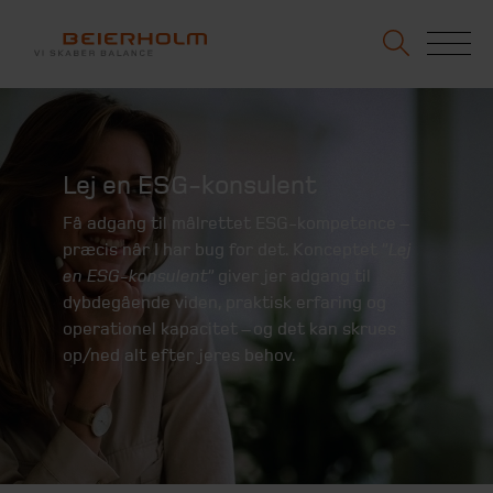
Lej en ESG-konsulent
Få adgang til målrettet ESG-kompetence –
præcis når I har bug for det. Konceptet ”
Lej
en ESG-konsulent
” giver jer adgang til
dybdegående viden, praktisk erfaring og
operationel kapacitet – og det kan skrues
op/ned alt efter jeres behov.