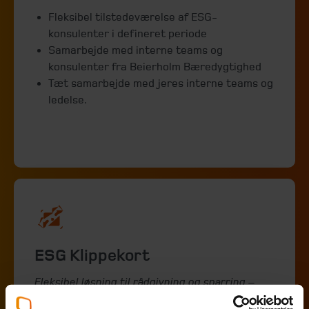
Fleksibel tilstedeværelse af ESG-
konsulenter i defineret periode
Samarbejde med interne teams og
konsulenter fra Beierholm Bæredygtighed
Tæt samarbejde med jeres interne teams og
ledelse.
ESG Klippekort
Fleksibel løsning til rådgivning og sparring –
træk på kortet. når det passer jer.