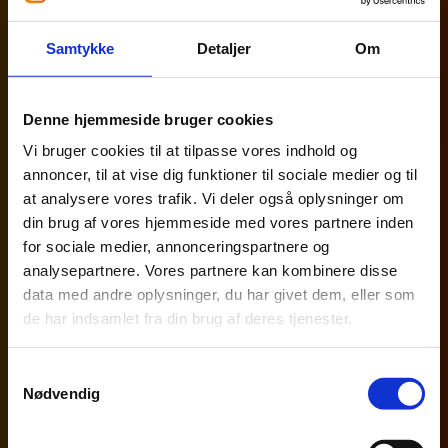
Adgang til opdateret viden om ESG-
lovgivning og strategisk support
Samtykke
Detaljer
Om
Klippekortsystem til brug af timer ved behov
(f.eks. rapportering, strategi, mm.).
Denne hjemmeside bruger cookies
Vi bruger cookies til at tilpasse vores indhold og
annoncer, til at vise dig funktioner til sociale medier og til
at analysere vores trafik. Vi deler også oplysninger om
din brug af vores hjemmeside med vores partnere inden
for sociale medier, annonceringspartnere og
analysepartnere. Vores partnere kan kombinere disse
ESG Abonnement
data med andre oplysninger, du har givet dem, eller som
de har indsamlet fra din brug af deres tjenester.
Løbende sparring og adgang til viden
Fast sparringsmøde hver 14. dag med
Samtykkevalg
dedikeret ESG-konsulent
Nødvendig
Løbende status og vejledning om ESG-
udfordringer