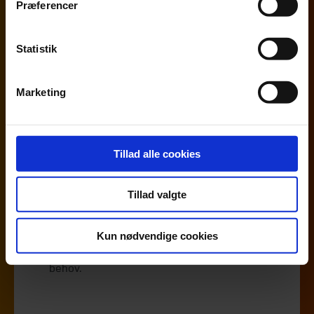
Adgang til Beierholm Bæredygtigheds online
Præferencer
kurser og webinarer.
Statistik
Marketing
ESG Projekter
Tillad alle cookies
Konkrete opgaver og implementering med
fagligt stærkt team
Tillad valgte
Ledelse og eksekvering af ESG-opgaver
Løbende support (fysisk, online, telefonisk)
Kun nødvendige cookies
Specialiserede teams sammensættes efter
behov.