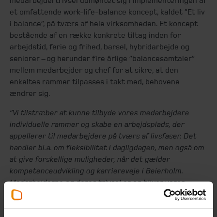
medarbejdertrivsel udmøntet sig i implementeringen af
et omfattende work-life-balance koncept, kaldet ”Et liv
i balance”, på tværs af hele virksomheden. Et koncept
bestående af en række konkrete tiltag inden for
arbejdstid, ferie og frihed, barsel, hybridarbejde og
seniorer – og herunder fire årlige ”balancesamtaler”
mellem medarbejder og chef for at sikre, at den
enkeltes rammer tilpasses i takt med, behovene
ændrer sig.
”Vi tilstræber at kunne tilbyde vores medarbejdere
individuelle rammer og skabe en arbejdsplads, der
appellerer til medarbejdere på tværs af livsfaser. Det
handler bl.a. om fleksibilitet i dagligdagen, men også om
at give forskellige muligheder, når det gælder
kompetenceudvikling og karriereveje i Beierholm.
Medarbejderne og deres trivsel er og bliver vores
vigtigste forudsætning for succes og er således også et
væsentligt element i vores fortsatte vækststrategi