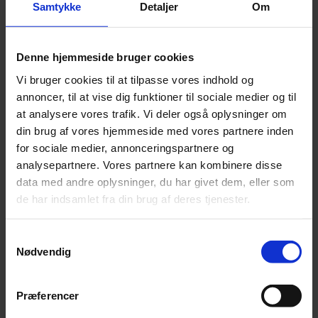
samt ambition om at bevare vores position som de
Samtykke
Detaljer
Om
mindre og mellemstore virksomheders betroede
sparringspartner. Vi sender derfor en stor tak til alle
vores medarbejdere for deres bidrag til at forme
Denne hjemmeside bruger cookies
Beierholm”,
forklarer Søren V. Pedersen.
Vi bruger cookies til at tilpasse vores indhold og
annoncer, til at vise dig funktioner til sociale medier og til
at analysere vores trafik. Vi deler også oplysninger om
Fakta om kåringen af Danmarks
din brug af vores hjemmeside med vores partnere inden
bedste arbejdspladser®
for sociale medier, annonceringspartnere og
analysepartnere. Vores partnere kan kombinere disse
Great Place to Work® kårer hvert år Danmarks bedste
data med andre oplysninger, du har givet dem, eller som
arbejdspladser® inden for kategorierne mindre,
de har indsamlet fra din brug af deres tjenester.
mellemstore og store arbejdspladser.
Beierholm har de seneste 16 år været nomineret i
Samtykkevalg
Nødvendig
kategorien ”Store arbejdspladser med over 500
medarbejdere” og i år blev det til en fjerdeplads i denne
kategori. Tidligere har Beierholm desuden to gange
Præferencer
vundet specialprisen ”Danmarks bedste arbejdsplads