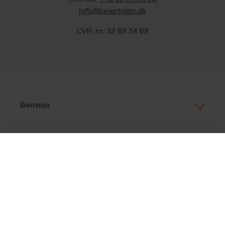
info@beierholm.dk
CVR-nr. 32 89 54 68
Genveje
Services