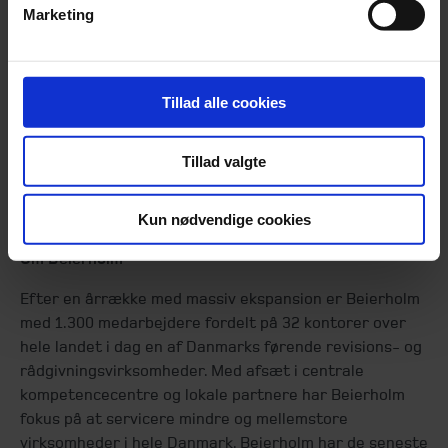
Marketing
For yderligere oplysninger kontakt venligst:
Tillad alle cookies
Skattechef og -partner Nikolaj Vinther, Beierholm,
tlf. 27 77 72 00 og e-mail:
niv@beierholm.dk
Tillad valgte
Kommunikations- og marketingchef Uffe Thaarup,
Beierholm, tlf. 98 18 72 00, mobil 20 80 28 41 og e-
mail:
uth@beierholm.dk
Kun nødvendige cookies
Om Beierholm
Efter en årrække med massiv ekspansion er Beierholm
med 1.300 medarbejdere fordelt på 32 kontorer over
hele landet i dag en af Danmarks førende revisions- og
rådgivningsvirksomheder. Med afsæt i centrale
kompetencecentre og lokale partnere har Beierholm
fokus på at servicere mindre og mellemstore
virksomheder i hele Danmark. Beierholm har de seneste