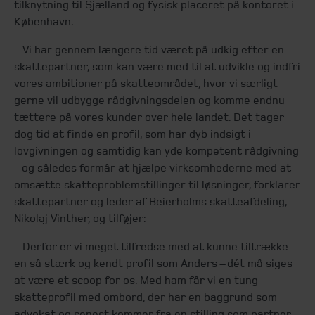
tilknytning til Sjælland og fysisk placeret på kontoret i
København.
- Vi har gennem længere tid været på udkig efter en
skattepartner, som kan være med til at udvikle og indfri
vores ambitioner på skatteområdet, hvor vi særligt
gerne vil udbygge rådgivningsdelen og komme endnu
tættere på vores kunder over hele landet. Det tager
dog tid at finde en profil, som har dyb indsigt i
lovgivningen og samtidig kan yde kompetent rådgivning
– og således formår at hjælpe virksomhederne med at
omsætte skatteproblemstillinger til løsninger, forklarer
skattepartner og leder af Beierholms skatteafdeling,
Nikolaj Vinther, og tilføjer:
- Derfor er vi meget tilfredse med at kunne tiltrække
en så stærk og kendt profil som Anders – dét må siges
at være et scoop for os. Med ham får vi en tung
skatteprofil med ombord, der har en baggrund som
advokat og senest kommer fra en stilling som partner