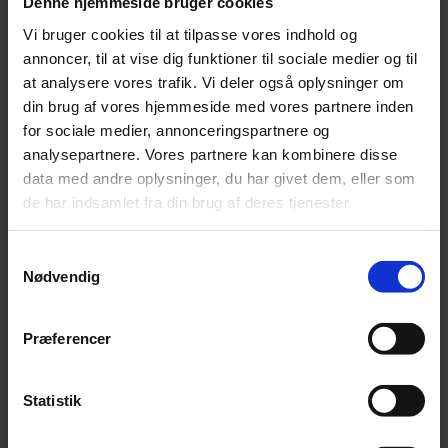
Denne hjemmeside bruger cookies
Tilgangen af endnu en skattepartner er en del af
Vi bruger cookies til at tilpasse vores indhold og
Beierholms oprustning af skatteafdelingen, som i dag
annoncer, til at vise dig funktioner til sociale medier og til
tæller 32 medarbejdere, og efter planerne frem mod
at analysere vores trafik. Vi deler også oplysninger om
2026 skal fordobles i antallet. Det sker for at
din brug af vores hjemmeside med vores partnere inden
imødekomme en stigende efterspørgsel fra særligt
for sociale medier, annonceringspartnere og
mindre og mellemstore virksomheder, som opsøger
analysepartnere. Vores partnere kan kombinere disse
rådgivning og hjælp til at navigere i den danske skatte-
data med andre oplysninger, du har givet dem, eller som
og afgiftslovgivning.
de har indsamlet fra din brug af deres tjenester.
- Vi er vækstet markant på skatteområdet – også
Samtykkevalg
selvom Covid-19 kortvarigt bremsede aktiviteterne.
Nødvendig
Udviklingen er præget af, at der de seneste fem år er
kommet flere og mere komplekse regler, som
virksomhederne skal leve op til på skatteområdet. Og
Præferencer
det er naturligvis i særlig grad de mindre og
mellemstore virksomheder, der oplever, at det er svært
Statistik
at operere i ”skattejunglen”, slutter Nikolaj Vinther.