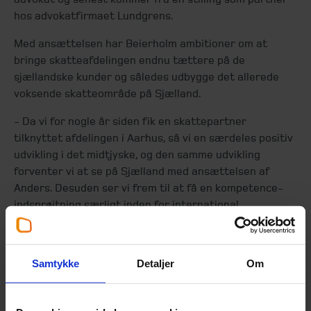
hos advokatfirmaet Lundgrens.
Med ansættelsen har Beierholm ambitioner om at
bringe skatteafdelingen endnu tættere på de
sjællandske kunder og således udbygge det allerede
voksende skatteområde på Sjælland.
- Da vi for nogle år siden fik en skattepartner
tilknyttet afdelingen i Aarhus, så vi en særdeles positiv
udvikling i det midtjyske, og den samme udvikling
forventer vi at se på Sjælland med ansættelsen af
Anders. Desuden ser vi frem til at få en kompetence-
indsprøjtning særligt inden for international
selskabsbeskatning og herunder Transfer Pricing, som
Anders har forfattet flere bøger om, fortæller Nikolaj
Vinther.
Samtykke
Detaljer
Om
Massiv efterspørgsel på rådgivning
fra SMV’er