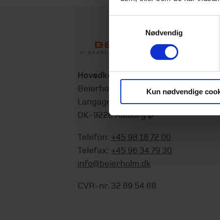
Samtykkevalg
Nødvendig
Hovedkontor
Beierholm
Kun nødvendige cook
Langagervej 1
DK-9220 Aalborg Ø
Telefon:
+45 98 18 72 00
Telefax:
+45 96 34 79 30
info@beierholm.dk
CVR-nr. 32 89 54 68