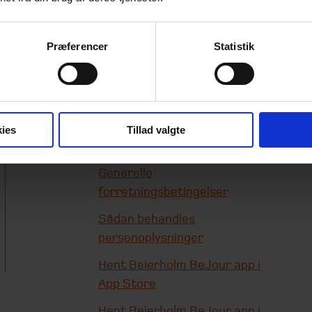
Præferencer
Statistik
Genveje
Beierholms
whistleblowerordning
ies
Tillad valgte
Cookie-information
Generelle
forretningsbetingelser
Sådan behandles
personoplysninger
Hent Beierholm BeJour app i
App Store
Hent Beierholm BeJour app i