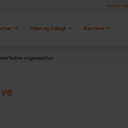
BeJour logi
ncher
Viden og indsigt
Karriere
eierholms organisation
ave