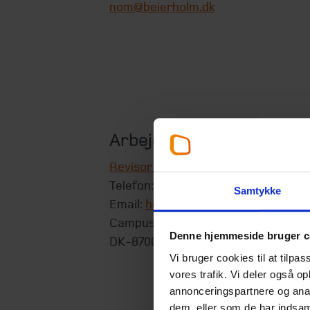
nom@beierholm.dk
Arbejder her:
Revisor Horsens
Telefon:
+45 54 84 88 30
Samtykke
Email:
horsens@beierholm.dk
Campus Horsens, Banegårdsgade 2, 
Denne hjemmeside bruger c
DK-8700
Horsens
Vi bruger cookies til at tilpas
vores trafik. Vi deler også 
annonceringspartnere og anal
dem, eller som de har indsaml