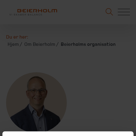
Du er her:
Hjem
Om Beierholm
Beierholms organisation