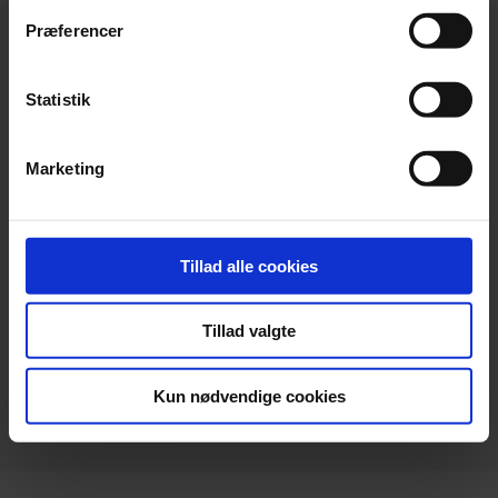
Præferencer
Statistik
Hovedkontor
Marketing
Beierholm
Langagervej 1
DK-9220 Aalborg Ø
Tillad alle cookies
Telefon:
+45 98 18 72 00
Telefax:
+45 96 34 79 30
Tillad valgte
info@beierholm.dk
CVR-nr. 32 89 54 68
Kun nødvendige cookies