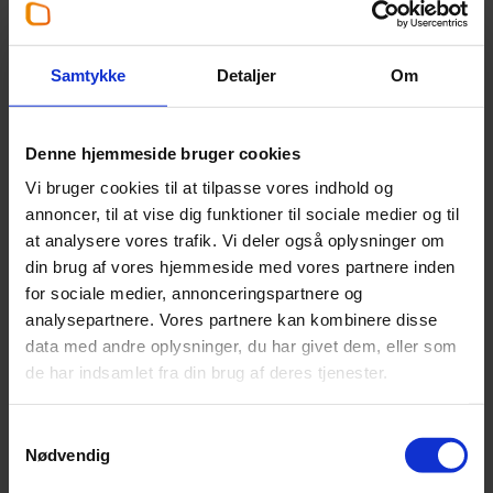
Aslak Linde
Partner
,
Statsautoriseret revisor
Samtykke
Detaljer
Om
+45 25 29 53 12
Denne hjemmeside bruger cookies
asl@beierholm.dk
Vi bruger cookies til at tilpasse vores indhold og
annoncer, til at vise dig funktioner til sociale medier og til
Arbejder her:
at analysere vores trafik. Vi deler også oplysninger om
din brug af vores hjemmeside med vores partnere inden
Revisor Horsens
for sociale medier, annonceringspartnere og
Telefon:
+45 54 84 88 30
analysepartnere. Vores partnere kan kombinere disse
Email:
horsens@beierholm.dk
data med andre oplysninger, du har givet dem, eller som
Campus Horsens, Banegårdsgade 2, 16. sal
de har indsamlet fra din brug af deres tjenester.
DK-8700
Horsens
Samtykkevalg
Nødvendig