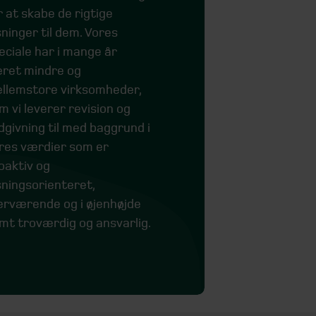
r at skabe de rigtige
sninger til dem. Vores
eciale har i mange år
ret mindre og
llemstore virksomheder,
m vi leverer revision og
dgivning til med baggrund i
res værdier som er
oaktiv og
sningsorienteret,
rværende og i øjenhøjde
mt troværdig og ansvarlig.