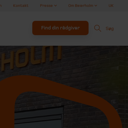
n
Kontakt
Presse
Om Beierholm
UK
Find din rådgiver
Søg