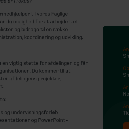
jde er i fokus?
rmedhjælper til vores Faglige
år du mulighed for at arbejde tæt
ister og bidrage til en række
tration, koordinering og udvikling.
An
n
Sn
n vigtig støtte for afdelingen og får
Op
organisationen. Du kommer til at
Sn
ter afdelingens projekter,
t.
Ar
No
te:
An
s og undervisningsforløb
Ti
ræsentationer og PowerPoint-