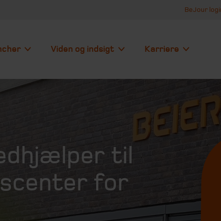
BeJour logi
ncher
Viden og indsigt
Karriere
dhjælper til
nscenter for