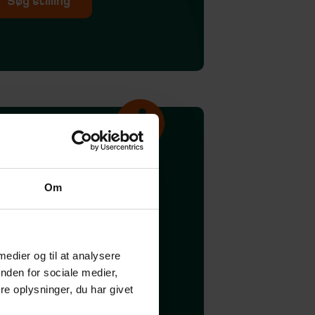
Søg stilling
m Beierholm
Om
s Beierholm træder du ind
 en attraktiv og
ofessionel arbejdsplads,
or vi giver vores medar­
 medier og til at analysere
jdere de bedste rammer: til
nden for sociale medier,
 nå nye re­sultater med
e oplysninger, du har givet
ihed under ansvar, skabe