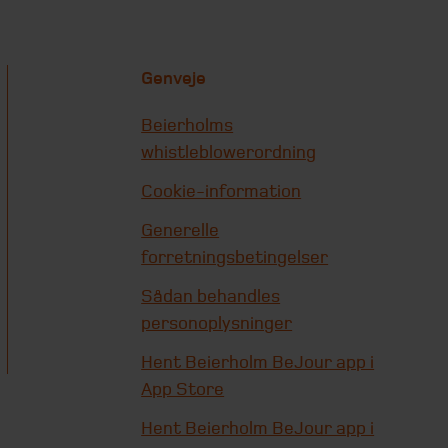
Genveje
Beierholms
whistleblowerordning
Cookie-information
Generelle
forretningsbetingelser
Sådan behandles
personoplysninger
Hent Beierholm BeJour app i
App Store
Hent Beierholm BeJour app i