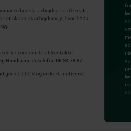
fo
Danmarks bedste arbejdsplads (Great
lø
or at skabe et arbejdsmiljø, hvor både
sp
sig.
væ
me
so
 er du velkommen til at kontakte
rå
rg Bendtsen
på telefon
96 34 78 67
.
vo
pr
nd gerne dit CV og en kort motiveret
lø
næ
sa