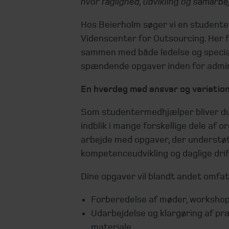
hvor faglighed, udvikling og samarbe
Hos Beierholm søger vi en studente
Videnscenter for Outsourcing. Her f
sammen med både ledelse og special
spændende opgaver inden for adminis
En hverdag med ansvar og variatio
Som studentermedhjælper bliver du e
indblik i mange forskellige dele af 
arbejde med opgaver, der understøt
kompetenceudvikling og daglige drif
Dine opgaver vil blandt andet omfat
Forberedelse af møder, workshop
Udarbejdelse og klargøring af p
materiale