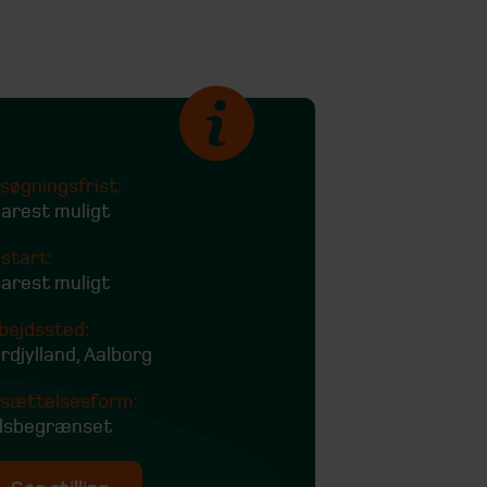
søgningsfrist:
arest muligt
start:
arest muligt
bejdssted:
rdjylland, Aalborg
sættelsesform:
dsbegrænset