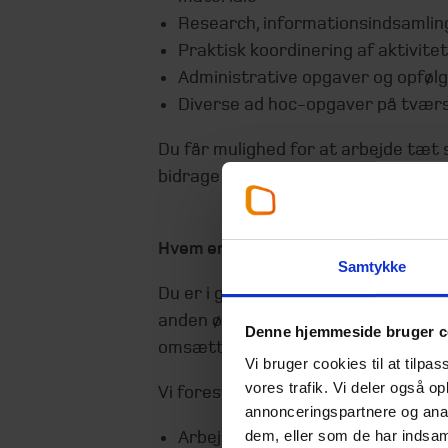
Research, informationsindsamli
Praktisk koordinering af aktivite
Administrative opgaver og opfølg
Diverse ad hoc-opgaver på tværs
Du får mulighed for at arbejde tæt
bidrage til projekter, der har betyd
Hvem er du?
Samtykke
Du er i gang med en videregående u
anden økonomisk eller forretningsori
Denne hjemmeside bruger c
omsætte teori til praksis.
Vi bruger cookies til at tilpas
vores trafik. Vi deler også 
Vi forestiller os, at du:
annonceringspartnere og anal
dem, eller som de har indsaml
Arbejder struktureret og har san