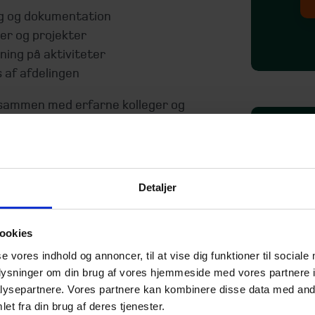
ng og dokumentation
ter og projekter
ning på aktiviteter
 af afdelingen
 sammen med erfarne kolleger og
ning på tværs af Beierholm.
O
Detaljer
Ho
ddannelse, gerne cand.merc. eller en
på
enteret uddannelse, og har lyst til at
pr
ookies
hv
se vores indhold og annoncer, til at vise dig funktioner til sociale
be
oplysninger om din brug af vores hjemmeside med vores partnere i
at
ysepartnere. Vores partnere kan kombinere disse data med andr
et fra din brug af deres tjenester.
s for detaljen
fr