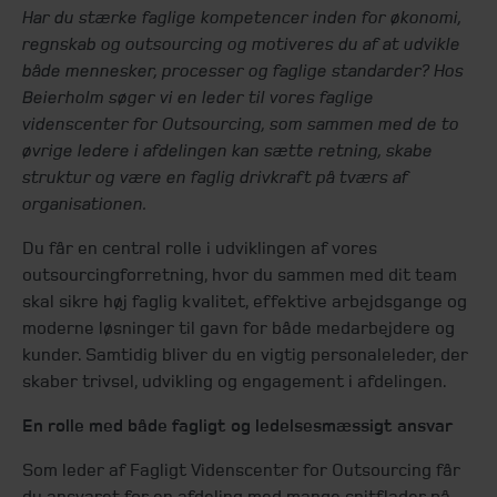
Har du stærke faglige kompetencer inden for økonomi,
regnskab og outsourcing og motiveres du af at udvikle
både mennesker, processer og faglige standarder? Hos
Beierholm søger vi en leder til vores faglige
videnscenter for Outsourcing, som sammen med de to
øvrige ledere i afdelingen kan sætte retning, skabe
struktur og være en faglig drivkraft på tværs af
organisationen.
Du får en central rolle i udviklingen af vores
outsourcingforretning, hvor du sammen med dit team
skal sikre høj faglig kvalitet, effektive arbejdsgange og
moderne løsninger til gavn for både medarbejdere og
kunder. Samtidig bliver du en vigtig personaleleder, der
skaber trivsel, udvikling og engagement i afdelingen.
En rolle med både fagligt og ledelsesmæssigt ansvar
Som leder af Fagligt Videnscenter for Outsourcing får
du ansvaret for en afdeling med mange snitflader på