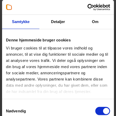
Hvad kan du forvente?
Du bliver en del af en ledergruppe på tre personer i
Outsourcing & BeJour og får tæt samarbejde med både
Samtykke
Detaljer
Om
lederkolleger og den øvrige organisation. Rollen giver
en unik mulighed for at kombinere faglig ledelse,
organisationsudvikling og personaleledelse i en
Denne hjemmeside bruger cookies
virksomhed med store ambitioner.
Vi bruger cookies til at tilpasse vores indhold og
annoncer, til at vise dig funktioner til sociale medier og til
Hos Beierholm får du:
at analysere vores trafik. Vi deler også oplysninger om
En central lederrolle med stor indflydelse
din brug af vores hjemmeside med vores partnere inden
Mulighed for at præge den faglige udvikling på tværs
for sociale medier, annonceringspartnere og
af organisationen
analysepartnere. Vores partnere kan kombinere disse
Et stærkt fagligt miljø med høj grad af sparring og
data med andre oplysninger, du har givet dem, eller som
samarbejde
de har indsamlet fra din brug af deres tjenester.
Frihed under ansvar og fleksible rammer
Gode muligheder for både faglig og personlig
Samtykkevalg
udvikling
Nødvendig