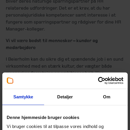
bliver deres naturlige sparringspartner på HR
relaterede udfordringer. Det er et krav, at du har
personalejuridiske kompetencer samt interesse i at
fungere som sparringspartner og rådgiver for dine HR
Manager-kolleger.
Vi vil være bedst til mennesker – kunder og
medarbejdere
I Beierholm kan du sikre dig et spændende job i en sund
virksomhed med en stærk kultur, der vægter både
mennesker, forretning og ambitioner højt. Hos
Beierholm er vi stolte af at blive kåret som en af
Danmarks bedste arbejdspladser år efter år (Great
Place to Work®), hvilket også understøtter vores
Samtykke
Detaljer
Om
grundlæggende filosofi om vigtigheden af et liv i
balance. Som en del af vores spændende udviklings- og
forandringsrejse vil du blive en nøgleperson i vores
Denne hjemmeside bruger cookies
stræben efter ambitiøse mål.
Vi bruger cookies til at tilpasse vores indhold og