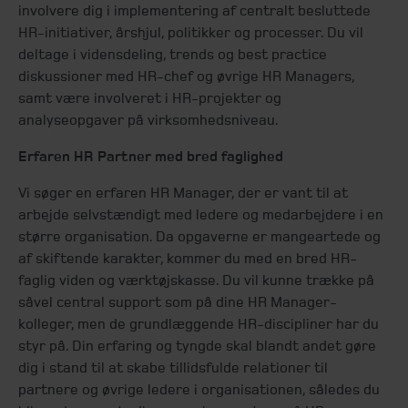
involvere dig i implementering af centralt besluttede
HR-initiativer, årshjul, politikker og processer. Du vil
deltage i vidensdeling, trends og best practice
diskussioner med HR-chef og øvrige HR Managers,
samt være involveret i HR-projekter og
analyseopgaver på virksomhedsniveau.
Erfaren HR Partner med bred faglighed
Vi søger en erfaren HR Manager, der er vant til at
arbejde selvstændigt med ledere og medarbejdere i en
større organisation. Da opgaverne er mangeartede og
af skiftende karakter, kommer du med en bred HR-
faglig viden og værktøjskasse. Du vil kunne trække på
såvel central support som på dine HR Manager-
kolleger, men de grundlæggende HR-discipliner har du
styr på. Din erfaring og tyngde skal blandt andet gøre
dig i stand til at skabe tillidsfulde relationer til
partnere og øvrige ledere i organisationen, således du