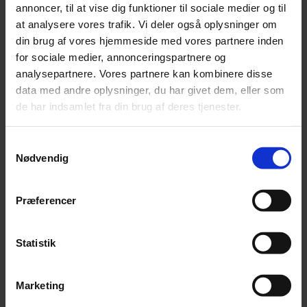
annoncer, til at vise dig funktioner til sociale medier og til
Ansøgning
at analysere vores trafik. Vi deler også oplysninger om
Vi ønsker, at du kan tiltræde stillingen pr. 01/10. Vi
din brug af vores hjemmeside med vores partnere inden
vurderer og indkalder løbende ansøgere til samtale, så
for sociale medier, annonceringspartnere og
vent ikke med at sende dit CV og en ansøgning. Går du
analysepartnere. Vores partnere kan kombinere disse
videre i processen, kan du forvente at skulle igennem
data med andre oplysninger, du har givet dem, eller som
flere steps, herunder en kortere indledende snak over
de har indsamlet fra din brug af deres tjenester.
Teams eller telefon samt mulighed for efterfølgende
samtaler med ansættende leder. Som del af processen
Samtykkevalg
bruger vi personprofiler og problemløsningstest, alt
Nødvendig
sammen for at sikre det optimale match for begge
parter.
Præferencer
Vi ser frem til i sidste ende at byde den rette kandidat
velkommen i Beierholm.
Statistik
Del
Marketing