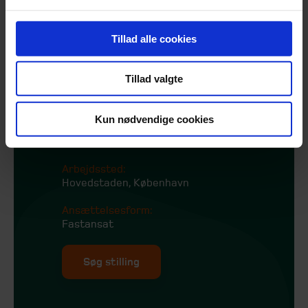
Tillad alle cookies
Tillad valgte
Ansøgningsfrist:
Snarest muligt
Kun nødvendige cookies
Opstart:
Snarest muligt
Arbejdssted:
Hovedstaden, København
Ansættelsesform:
Fastansat
Søg stilling