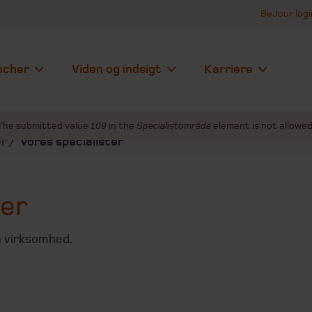
BeJour logi
ncher
Viden og indsigt
Karriere
The submitted value
109
in the
Specialistområde
element is not allowed
er
Vores specialister
ter
in virksomhed.