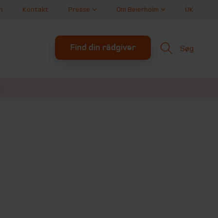
n
Kontakt
Presse
Om Beierholm
UK
Find din rådgiver
Søg
.