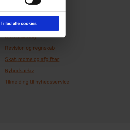
Digitaliser dine processer
Finansiel rådgivning
Tillad alle cookies
IT-revision og -sikkerhed
Rekruttering
Revision og regnskab
Skat, moms og afgifter
Nyhedsarkiv
Tilmelding til nyhedsservice