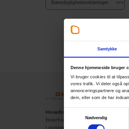
Samtykke
Denne hjemmeside bruger c
Vi bruger cookies til at tilpas
vores trafik. Vi deler også 
annonceringspartnere og anal
dem, eller som de har indsaml
Samtykkevalg
Hovedkontor
Nødvendig
Beierholm
Langagervej 1