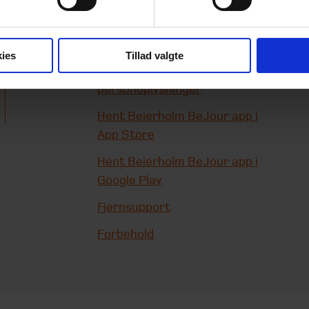
Generelle
forretningsbetingelser
ies
Tillad valgte
Sådan behandles
personoplysninger
Hent Beierholm BeJour app i
App Store
Hent Beierholm BeJour app i
Google Play
Fjernsupport
Forbehold