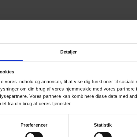
Detaljer
ookies
se vores indhold og annoncer, til at vise dig funktioner til sociale
oplysninger om din brug af vores hjemmeside med vores partnere i
ysepartnere. Vores partnere kan kombinere disse data med andr
Genveje
et fra din brug af deres tjenester.
Beierholms
whistleblowerordning
Præferencer
Statistik
Cookie-information