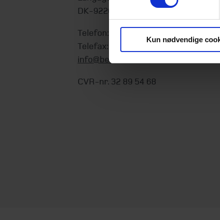
DK-9220 Aalborg Ø
Telefon:
+45 98 18 72 00
Kun nødvendige cook
Telefax:
+45 96 34 79 30
info@beierholm.dk
CVR-nr. 32 89 54 68