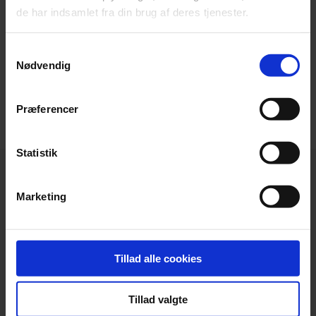
significant benefits to this, the overall sales
de har indsamlet fra din brug af deres tjenester.
process is not as simple as you might think.
Samtykkevalg
Read more
Nødvendig
Præferencer
Statistik
Marketing
Headquarters
Tillad alle cookies
Beierholm
Langagervej 1
DK-9220 Aalborg Ø
Tillad valgte
Denmark