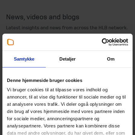
News, videos and blogs
Latest insights and news from across the HLB network.
News
Samtykke
Detaljer
Om
Denne hjemmeside bruger cookies
Prepare your business for a
Vi bruger cookies til at tilpasse vores indhold og
sale in today's M&A market
annoncer, til at vise dig funktioner til sociale medier og til
18. October 2025
at analysere vores trafik. Vi deler også oplysninger om
din brug af vores hjemmeside med vores partnere inden
Many businesses include exit plans so
for sociale medier, annonceringspartnere og
shareholders can capitalise on the fruits of
analysepartnere. Vores partnere kan kombinere disse
the company’s labours. While there are
data med andre oplysninger, du har givet dem, eller som