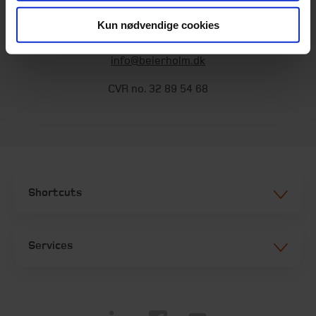
Kun nødvendige cookies
T:
+45 98 18 72 00
Fax:
+45 96 34 79 30
info@beierholm.dk
CVR no. 32 89 54 68
Shortcuts
Services