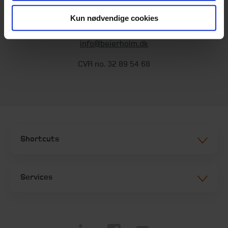
Kun nødvendige cookies
T:
+45 98 18 72 00
Fax:
+45 96 34 79 30
info@beierholm.dk
CVR no. 32 89 54 68
Shortcuts
Services