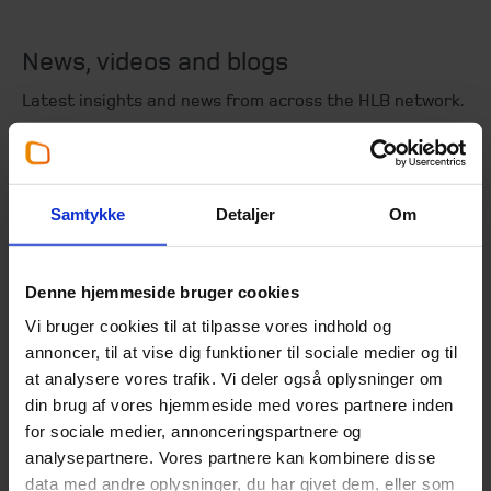
News, videos and blogs
Latest insights and news from across the HLB network.
News
Samtykke
Detaljer
Om
Denne hjemmeside bruger cookies
Prepare your business for a
Vi bruger cookies til at tilpasse vores indhold og
sale in today's M&A market
annoncer, til at vise dig funktioner til sociale medier og til
18. October 2025
at analysere vores trafik. Vi deler også oplysninger om
din brug af vores hjemmeside med vores partnere inden
Many businesses include exit plans so
for sociale medier, annonceringspartnere og
shareholders can capitalise on the fruits of
analysepartnere. Vores partnere kan kombinere disse
the company’s labours. While there are
data med andre oplysninger, du har givet dem, eller som