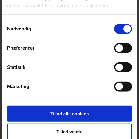
significant benefits to this, the overall sales
de har indsamlet fra din brug af deres tjenester.
process is not as simple as you might think.
Samtykkevalg
Read more
Nødvendig
Præferencer
Statistik
Marketing
Headquarters
Tillad alle cookies
Beierholm
Langagervej 1
DK-9220 Aalborg Ø
Tillad valgte
Denmark