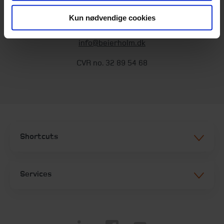
Kun nødvendige cookies
T:
+45 98 18 72 00
Fax:
+45 96 34 79 30
info@beierholm.dk
CVR no. 32 89 54 68
Shortcuts
Services