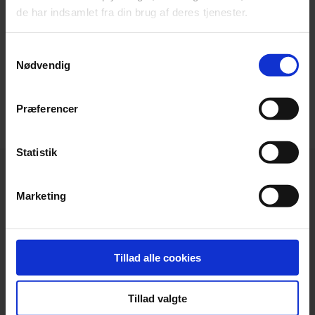
significant benefits to this, the overall sales
de har indsamlet fra din brug af deres tjenester.
process is not as simple as you might think.
Samtykkevalg
Read more
Nødvendig
Præferencer
Statistik
Marketing
Headquarters
Tillad alle cookies
Beierholm
Langagervej 1
DK-9220 Aalborg Ø
Tillad valgte
Denmark