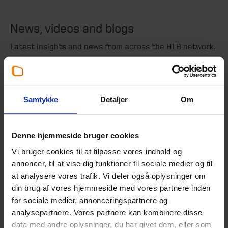
News, videos and blogs
Latest insights and news from across the HLB network.
News
Samtykke
Detaljer
Om
Denne hjemmeside bruger cookies
Prepare your business for a
Vi bruger cookies til at tilpasse vores indhold og
sale in today's M&A market
annoncer, til at vise dig funktioner til sociale medier og til
18. October 2025
at analysere vores trafik. Vi deler også oplysninger om
din brug af vores hjemmeside med vores partnere inden
Many businesses include exit plans so
for sociale medier, annonceringspartnere og
shareholders can capitalise on the fruits of
analysepartnere. Vores partnere kan kombinere disse
the company’s labours. While there are
data med andre oplysninger, du har givet dem, eller som