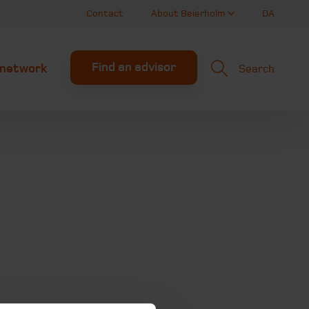
Contact
About Beierholm
DA
Find an advisor
l network
Search