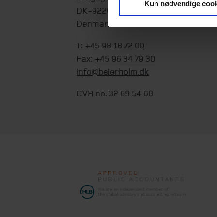
Kun nødvendige cook
DK-9220 Aalborg Ø
Denmark
T:
+45 98 18 72 00
Fax:
+45 96 34 79 30
info@beierholm.dk
CVR no. 32 89 54 68