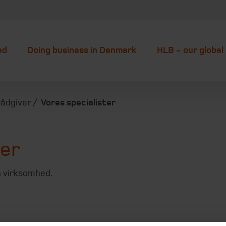
ad
Doing business in Denmark
HLB - our globa
rådgiver
Vores specialister
ter
in virksomhed.