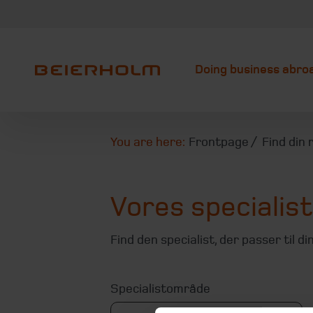
Doing business abro
You are here:
Frontpage
Find din 
Vores specialis
Find den specialist, der passer til d
Specialistområde