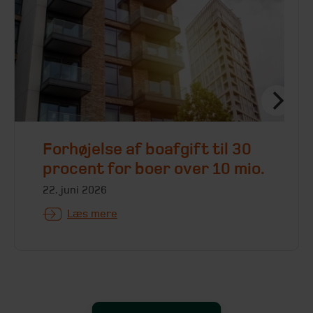
Forhøjelse af boafgift til 30
procent for boer over 10 mio.
22. juni 2026
Læs mere