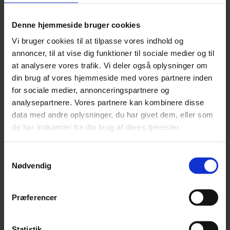
Den eksisterende skattefritagelse for havne vil blive
Denne hjemmeside bruger cookies
foreslået ophævet.
Vi bruger cookies til at tilpasse vores indhold og
Forslaget forventes fremsat i februar 2026.
annoncer, til at vise dig funktioner til sociale medier og til
at analysere vores trafik. Vi deler også oplysninger om
din brug af vores hjemmeside med vores partnere inden
for sociale medier, annonceringspartnere og
analysepartnere. Vores partnere kan kombinere disse
data med andre oplysninger, du har givet dem, eller som
de har indsamlet fra din brug af deres tjenester.
Samtykkevalg
Nødvendig
Præferencer
Moms og afgifter
Statistik