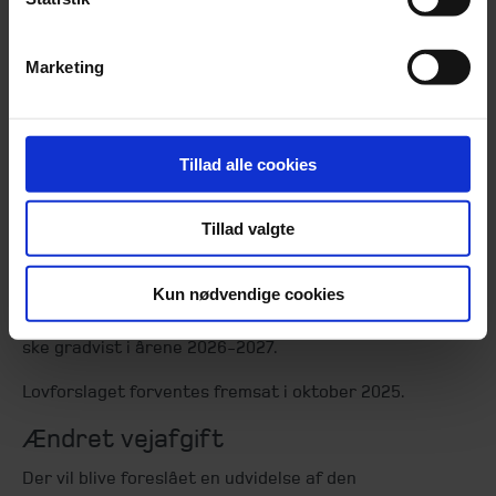
Udvidelse af adgangen til refusion af
elafgift vedrørende elbiler
Marketing
Den eksisterende adgang til refusion af elafgift ved
opladning af elbiler vil blive foreslået udvidet.
Forslaget forventes fremsat i oktober 2025.
Tillad alle cookies
Lavere elafgift for private
husholdninger
Tillad valgte
Der vil blive fremsat forslag om nedsættelse af
Kun nødvendige cookies
elafgiften for private husholdninger til EU’s
minimumsgrænse på 0,8 øre pr. kWh. Nedsættelsen vil
ske gradvist i årene 2026-2027.
Lovforslaget forventes fremsat i oktober 2025.
Ændret vejafgift
Der vil blive foreslået en udvidelse af den