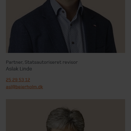
Partner
,
Statsautoriseret revisor
Aslak Linde
25 29 53 12
asl@beierholm.dk