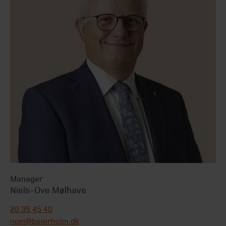
Manager
Niels-Ove Mølhave
20 35 45 40
nom@beierholm.dk