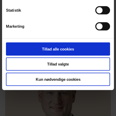
Statistik
Marketing
Senior manager
,
Statsautoriseret revisor
Mette Jakobsen
25 29 38 30
Tillad alle cookies
mjk@beierholm.dk
Tillad valgte
Kun nødvendige cookies