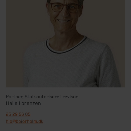
Partner
,
Statsautoriseret revisor
Helle Lorenzen
25 29 56 05
hlo@beierholm.dk