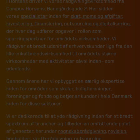
I Horsens driver vi vores rådgivningsvirksomhed fra
Campus Horsens, Banegårdsgade 2. Her
sidder
vores
specialister
inden for
skat, moms og afgifter
,
investering, finansiering
,
outsourcing og digitalisering
,
der hver dag udfører opgaver i rollen som
sparringspartner for områdets virksomheder. Vi
rådgiver et bredt udsnit af erhvervskunder lige fra den
lille enkeltmandsvirksomhed til områdets større
virksomheder med aktiviteter såvel inden- som
udenlands.
Gennem årene har vi opbygget en særlig ekspertise
inden for områder som skoler, boligforeninger,
foreninger og fonde og betjener kunder i hele Danmark
inden for disse sektorer.
Vi er dedikerede til at yde rådgivning inden for et bredt
spektrum af brancher og tilbyder en omfattende palet
af tjenester, herunder
regnskabsrådgivning
,
revision
,
bogholderi
,
skatterådgivning
,
outsourcing
,