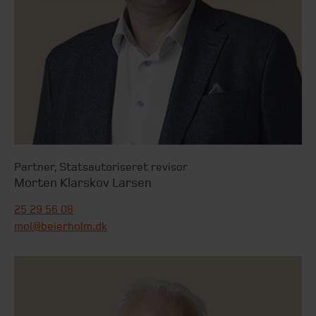
Partner
,
Statsautoriseret revisor
Morten Klarskov Larsen
25 29 56 08
mol@beierholm.dk