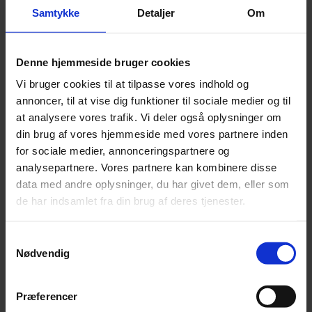
Partner
,
Statsautoriseret revisor
Samtykke
Detaljer
Om
Lene Vinum Andersen
25 29 68 48
lva@beierholm.dk
Denne hjemmeside bruger cookies
Vi bruger cookies til at tilpasse vores indhold og
annoncer, til at vise dig funktioner til sociale medier og til
at analysere vores trafik. Vi deler også oplysninger om
din brug af vores hjemmeside med vores partnere inden
for sociale medier, annonceringspartnere og
analysepartnere. Vores partnere kan kombinere disse
data med andre oplysninger, du har givet dem, eller som
de har indsamlet fra din brug af deres tjenester.
Samtykkevalg
Nødvendig
Præferencer