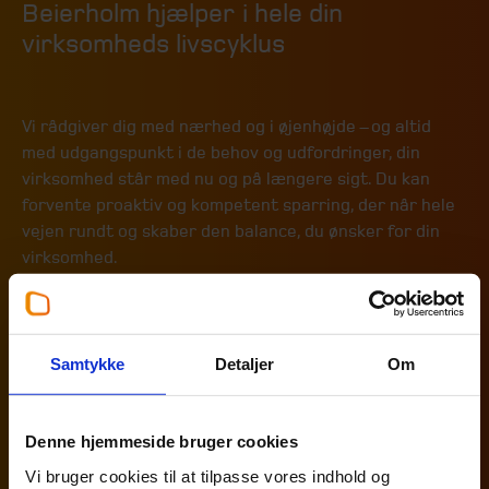
Beierholm hjælper i hele din
virksomheds livscyklus
Vi rådgiver dig med nærhed og i øjenhøjde – og altid
med udgangspunkt i de behov og udfordringer, din
virksomhed står med nu og på længere sigt. Du kan
forvente proaktiv og kompetent sparring, der når hele
vejen rundt og skaber den balance, du ønsker for din
virksomhed.
Skal du
Starte ny virksomhed?
Samtykke
Detaljer
Om
Vil du
Denne hjemmeside bruger cookies
Udvikle din virksomhed?
Vi bruger cookies til at tilpasse vores indhold og