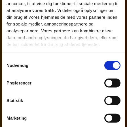
annoncer, til at vise dig funktioner til sociale medier og til
at analysere vores trafik. Vi deler også oplysninger om
Brug for
din brug af vores hjemmeside med vores partnere inden
Råd om digitalisering?
for sociale medier, annonceringspartnere og
analysepartnere. Vores partnere kan kombinere disse
Skal vi klare
data med andre oplysninger, du har givet dem, eller som
Hele eller dele af din økonomiske
de har indsamlet fra din brug af deres tjenester.
administration?
Samtykkevalg
Nødvendig
Ønsker I at finde balancen,
Når der skal investeres i IT-sikkerhed?
Præferencer
Har I ambitioner om
At arbejde med bæredygtighed og
Statistik
ESG?
Marketing
Søger du