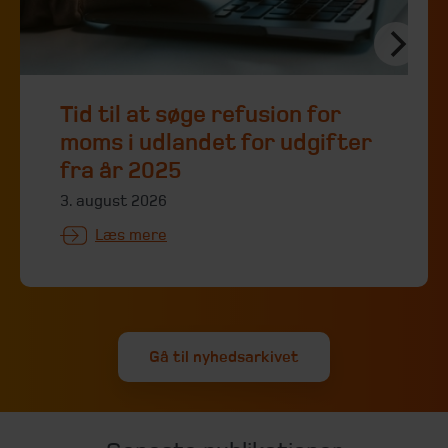
Tid til at søge refusion for
moms i udlandet for udgifter
fra år 2025
3. august 2026
Læs mere
Gå til nyhedsarkivet