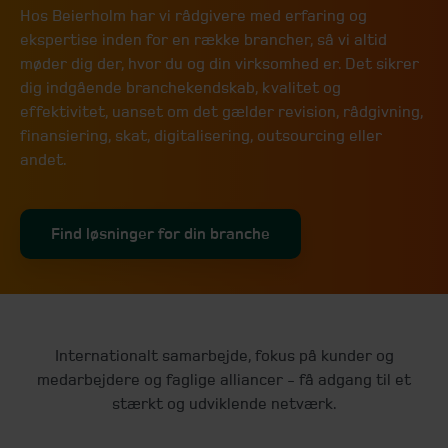
Hos Beierholm har vi rådgivere med erfaring og
ekspertise inden for en række brancher, så vi altid
møder dig der, hvor du og din virksomhed er. Det sikrer
dig indgående branchekendskab, kvalitet og
effektivitet, uanset om det gælder revision, rådgivning,
finansiering, skat, digitalisering, outsourcing eller
andet.
Find løsninger for din branche
Internationalt samarbejde, fokus på kunder og
medarbejdere og faglige alliancer - få adgang til et
stærkt og udviklende netværk.